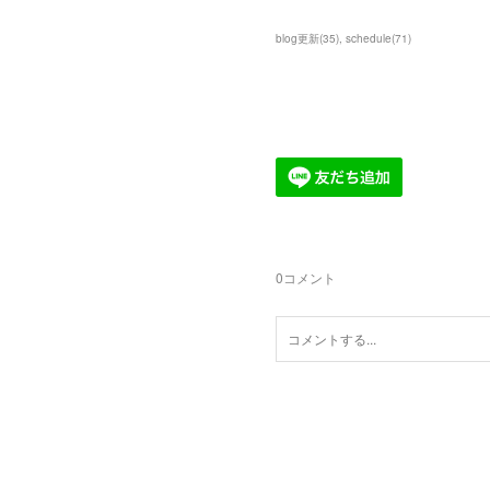
blog更新
(
35
)
schedule
(
71
)
0
コメント