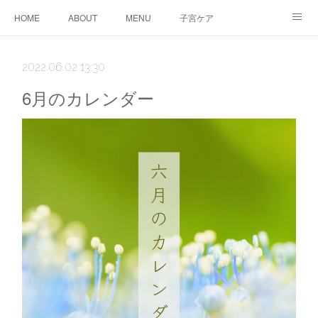
HOME
ABOUT
MENU
子宮ケア
TTC&WS
PRICE
CALENDAR
ご予約
2022.06.02 13:30
CONTACT
AMEBLO
サービス利用に関する同意事項
6月のカレンダー