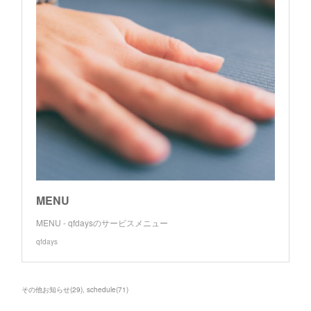
MENU
MENU - qfdaysのサービスメニュー
qfdays
その他お知らせ
(
29
)
schedule
(
71
)