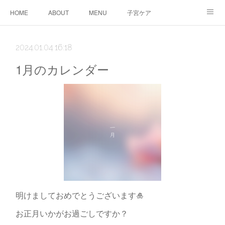
HOME
ABOUT
MENU
子宮ケア
TTC&WS
PRICE
CALENDAR
ご予約
2024.01.04 16:18
CONTACT
AMEBLO
サービス利用に関する同意事項
1月のカレンダー
明けましておめでとうございます🎍
お正月いかがお過ごしですか？