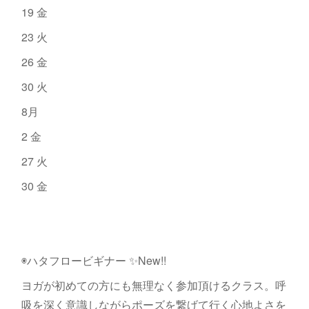
19 金
23 火
26 金
30 火
8月
2 金
27 火
30 金
◉ハタフロービギナー ✨New!!
ヨガが初めての方にも無理なく参加頂けるクラス。呼
吸を深く意識しながらポーズを繋げて行く心地よさを