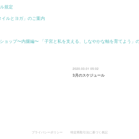
ル規定
タイルとヨガ」のご案内
ークショップ〜内腿編〜 「子宮と私を支える、しなやかな軸を育てよう」
2020.03.01 05:02
3月のスケジュール
プライバシーポリシー
特定商取引法に基づく表記