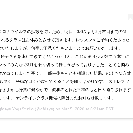
ロナウイルスの拡散を防ぐため、明日、3/6金より3月末日までの間、
io で開催されるクラスはお休みとさせて頂きます。レッスンをご予約くださった
けいたしますが、何卒ご了承くださいますようお願いいたします。 ・
んがお子さまを連れてきてくださったりと、こじんまり少人数でも本当に
やってみんなで3月を乗り切って行こう思っておりました。とても悩み
者が出てしまった事で、一部生徒さんとも相談した結果このような方針
日も早く、平穏な日々が戻ってくることを願うばかりです。 ストレスフ
なさまが心身共に健やかで、調和のとれた幸福のもと日々過ごされます
します。 オンラインクラス開催の際はまたお知らせ致します。
qfdays YogaStudio
(@qfdays) on
Mar 5, 2020 at 6:21am PST