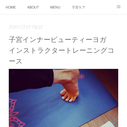
HOME
ABOUT
MENU
子宮ケア
TTC&WS
PRICE
CALENDAR
ご予約
2020.07.27 09:37
CONTACT
AMEBLO
サービス利用に関する同意事項
子宮インナービューティーヨガ
インストラクタートレーニングコ
ース