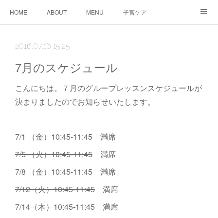
HOME
ABOUT
MENU
子宮ケア
TTC&WS
PRICE
CALENDAR
ご予約
2016.07.16 15:25
CONTACT
AMEBLO
サービス利用に関する同意事項
7月のスケジュール
こんにちは。７月のグループレッスンスケジュールが
決まりましたのでお知らせいたします。
7/1 （金）10:45-11:45
満席
7/5 （火）10:45-11:45
満席
7/8 （金）10:45-11:45
満席
7/12（火）10:45-11:45
満席
7/14（木）10:45-11:45
満席