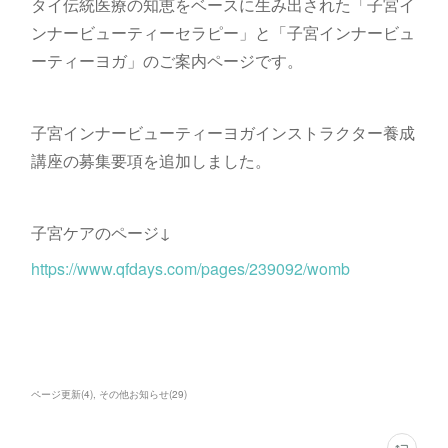
タイ伝統医療の知恵をベースに生み出された「子宮イ
ンナービューティーセラピー」と「子宮インナービュ
ーティーヨガ」のご案内ページです。
子宮インナービューティーヨガインストラクター養成
講座の募集要項を追加しました。
子宮ケアのページ↓
https://www.qfdays.com/pages/239092/womb
ページ更新
(
4
)
その他お知らせ
(
29
)