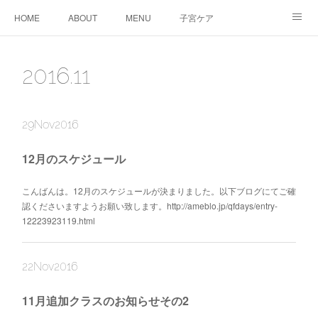
HOME
ABOUT
MENU
子宮ケア
TTC&WS
PRICE
CALENDAR
ご予約
2016
.
11
CONTACT
AMEBLO
サービス利用に関する同意事項
29
Nov
2016
12月のスケジュール
こんばんは。12月のスケジュールが決まりました。以下ブログにてご確
認くださいますようお願い致します。http://ameblo.jp/qfdays/entry-
12223923119.html
22
Nov
2016
11月追加クラスのお知らせその2