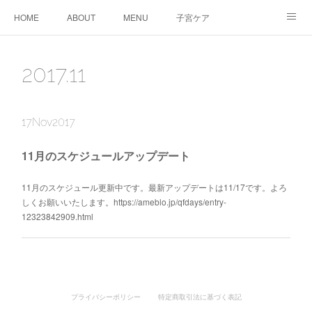
HOME
ABOUT
MENU
子宮ケア
TTC&WS
PRICE
CALENDAR
ご予約
2017
.
11
CONTACT
AMEBLO
サービス利用に関する同意事項
17
Nov
2017
11月のスケジュールアップデート
11月のスケジュール更新中です。最新アップデートは11/17です。よろ
しくお願いいたします。https://ameblo.jp/qfdays/entry-
12323842909.html
プライバシーポリシー
特定商取引法に基づく表記