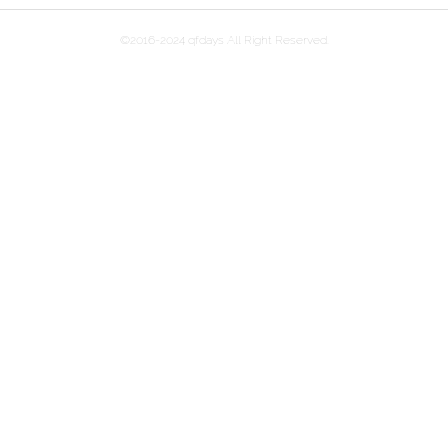
©2016-2024 qfdays All Right Reserved.