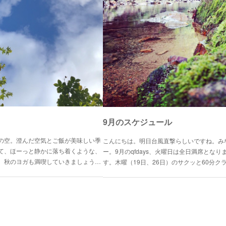
9月のスケジュール
の空。澄んだ空気とご飯が美味しい季
こんにちは。明日台風直撃らしいですね。み
て、ほーっと静かに落ち着くような、
ー。9月のqfdays、火曜日は全日満席とな
、秋のヨガも満喫していきましょう…
す。木曜（19日、26日）のサクッと60分ク