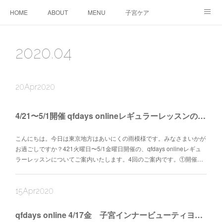
HOME
ABOUT
MENU
子宮ケア
TTC&WS
PRICE
CALENDAR
ご予約
2020
.
04
CONTACT
AMEBLO
サービス利用に関する同意事項
20
Apr
2020
4/21〜5/1開催 qfdays onlineレギュラーレッスンのご案内
こんにちは。今日は東京地方はあいにくの雨模様です。みなさまいかが
お過ごしですか？421火曜日〜5/1金曜日開催の、qfdays onlineレギュ
ラーレッスンについてご案内いたします。4回のご案内です。①開催…
15
Apr
2020
qfdays online 4/17金 子宮インナービューティヨガオンラインクラスのご案内