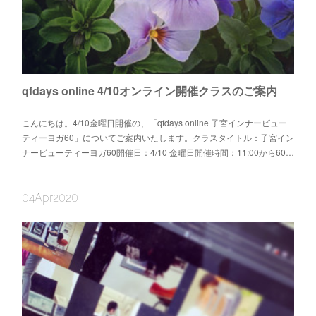
qfdays online 4/10オンライン開催クラスのご案内
こんにちは。4/10金曜日開催の、「qfdays online 子宮インナービュー
ティーヨガ60」についてご案内いたします。クラスタイトル：子宮イン
ナービューティーヨガ60開催日：4/10 金曜日開催時間：11:00から60…
04
Apr
2020