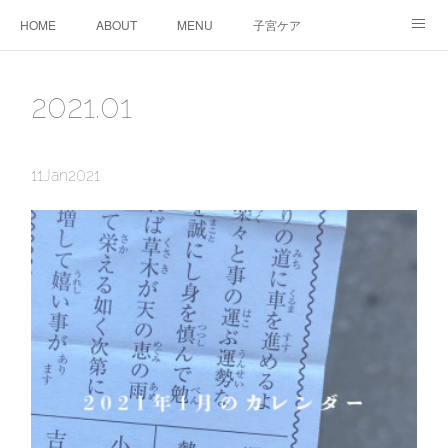
HOME
ABOUT
MENU
子宮ケア
TTC&WS
PRICE
CALENDAR
ご予約
2021
.
01
CONTACT
AMEBLO
サービス利用に関する同意事項
11
Jan
2021