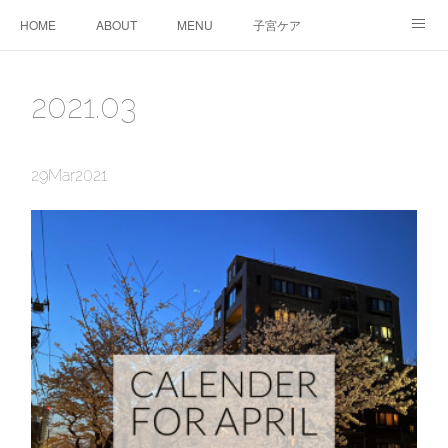
HOME
ABOUT
MENU
子宮ケア
TTC&WS
PRICE
CALENDAR
ご予約
2021
.
03
CONTACT
AMEBLO
サービス利用に関する同意事項
29
Mar
2021