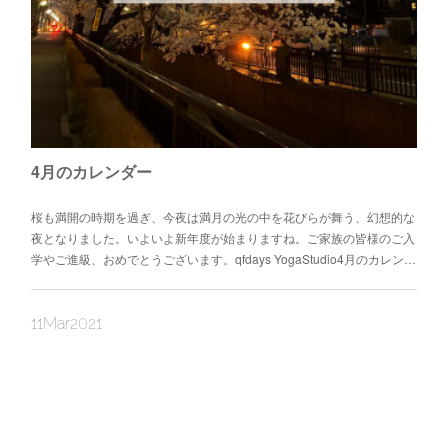
4月のカレンダー
桜も満開の時期を過ぎ、今夜は満月の光の中を花びらが舞う、幻想的な
夜となりました。いよいよ新年度が始まりますね。ご家族の皆様のご入
学やご進級、おめでとうございます。qfdays YogaStudio4月のカレン…
11
Mar
2021