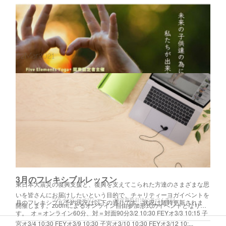
02
Mar
2021
《3月13日 土曜日開催》東日本大震災チャリティーヨガイベント〜希望の光〜
3月のフレキシブルレッスン
東日本大震災の復興支援と、復興を支えてこられた方達のさまざまな思
いを皆さんにお届けしたいという目的で、チャリティーヨガイベントを
プライバシーポリシー
特定商取引法に基づく表記
月のフレキシブル予約状況は以下の通りです。状況は随時更新されま
開催します。zoomによるオンライン自由参加形式のイベントとなり…
す。 オ＝オンライン60分、対＝対面90分3/2 10:30 FEYオ3/3 10:15 子
宮オ3/4 10:30 FEYオ3/9 10:30 子宮オ3/10 10:30 FEYオ3/12 10:...