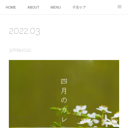
HOME
ABOUT
MENU
子宮ケア
TTC&WS
PRICE
CALENDAR
ご予約
2022
.
03
CONTACT
AMEBLO
サービス利用に関する同意事項
30
Mar
2022
02
Mar
2022