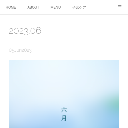
HOME
ABOUT
MENU
子宮ケア
TTC&WS
PRICE
CALENDAR
ご予約
2023
.
06
CONTACT
AMEBLO
サービス利用に関する同意事項
05
Jun
2023