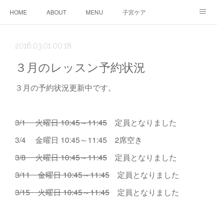
HOME
ABOUT
MENU
子宮ケア
TTC&WS
PRICE
CALENDAR
ご予約
2016.03.01 00:18
CONTACT
AMEBLO
サービス利用に関する同意事項
３月のレッスン予約状況
３月の予約状況更新中です。
3/1 火曜日 10:45～11:45
定員となりました
3/4 金曜日 10:45～11:45 2席空き
3/8 火曜日 10:45～11:45
定員となりました
3/11 金曜日 10:45～11:45
定員となりました
3/15 火曜日 10:45～11:45
定員となりました